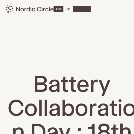
EN
JP
Battery
Collaborati
n Day : 18th