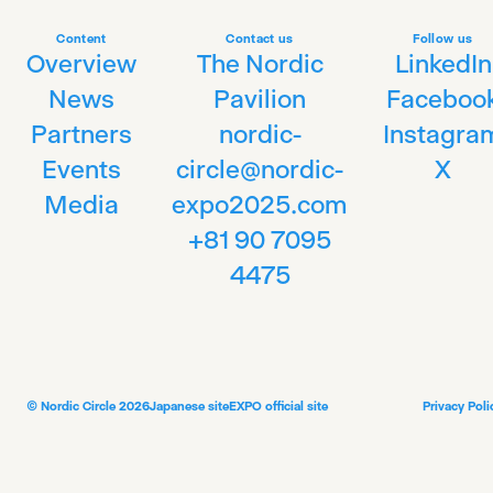
Content
Contact us
Follow us
Overview
The Nordic
LinkedIn
News
Pavilion
Faceboo
Partners
nordic-
Instagra
Events
circle@nordic-
X
Media
expo2025.com
+81 90 7095
4475
© Nordic Circle 2026
Japanese site
EXPO official site
Privacy Poli