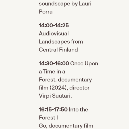
soundscape by Lauri
Porra
14:00-14:25
Audiovisual
Landscapes from
Central Finland
1
4:30-16:00
Once Upon
a Time in a
Forest, documentary
film (2024), director
Virpi Suutari.
16:15-17:50
Into the
Forest I
Go, documentary film