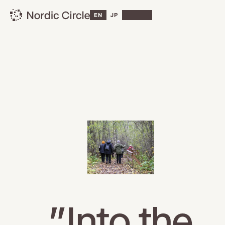
EN
JP
"Into the