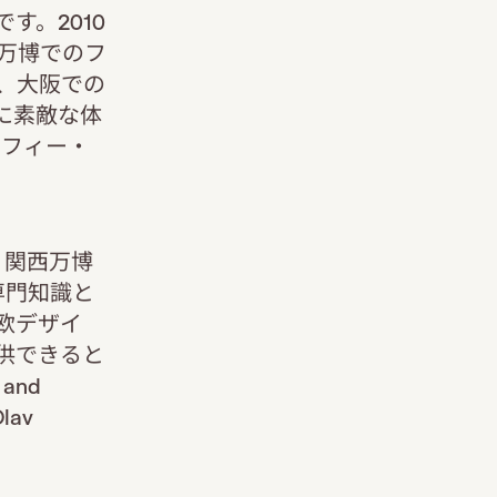
す。2010
イ万博でのフ
、大阪での
に素敵な体
ソフィー・
・関西万博
専門知識と
欧デザイ
供できると
 and
lav