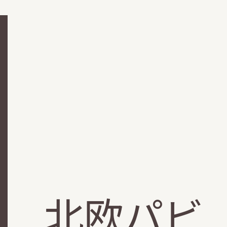
万博 北欧パビ