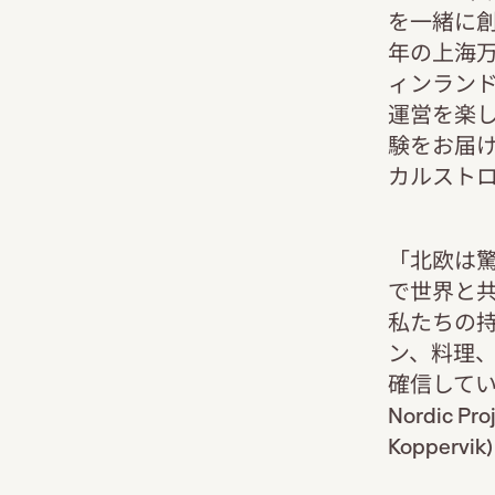
を一緒に創
年の上海万
ィンラン
運営を楽
験をお届け
カルストロム(S
「北欧は驚
で世界と共
私たちの
ン、料理
確信しています。
Nordic P
Koppervik)