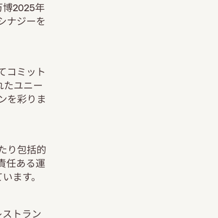
2025年
シナジーを
てコミット
れたユニー
ンを彩りま
わたり包括的
責任ある運
ています。
レストラン