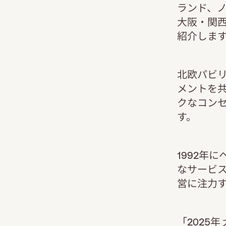
ランド、ノ
大阪・関
紹介しま
北欧パビ
メントを共
クなコン
す。
1992年
なサービ
営に注力す
「2025