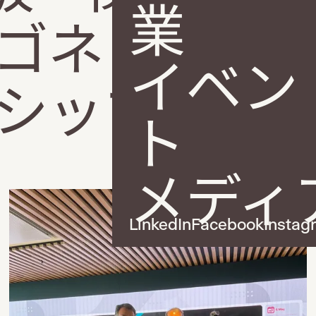
業
ゴネットと
イベン
シップを発
ト
メディ
LinkedIn
Facebook
Instag