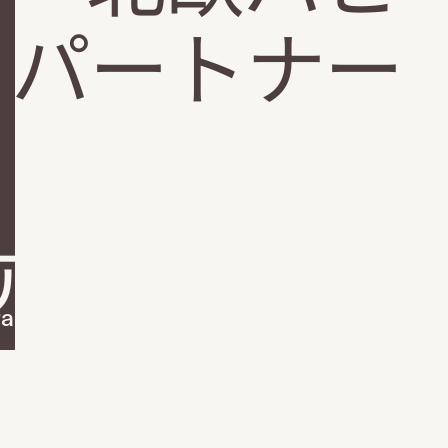
のパートナー
表
ア
ram
X